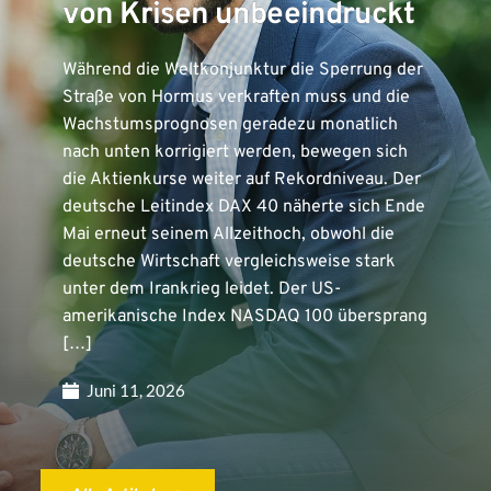
von Krisen unbeeindruckt
Während die Weltkonjunktur die Sperrung der
Straße von Hormus verkraften muss und die
Wachstumsprognosen geradezu monatlich
nach unten korrigiert werden, bewegen sich
die Aktienkurse weiter auf Rekordniveau. Der
deutsche Leitindex DAX 40 näherte sich Ende
Mai erneut seinem Allzeithoch, obwohl die
deutsche Wirtschaft vergleichsweise stark
unter dem Irankrieg leidet. Der US-
amerikanische Index NASDAQ 100 übersprang
[…]
Juni 11, 2026