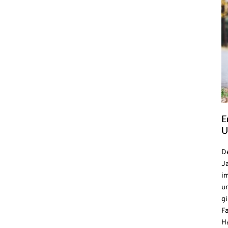
E
U
De
Ja
i
u
gi
F
H