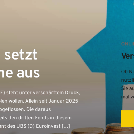
ONLI
 setzt
Ver
me aus
Ob Ne
nützl
Sie a
IF) steht unter verschärftem Druck,
mal v
olen wollen. Allein seit Januar 2025
abgeflossen. Die daraus
its den dritten Fonds in diesem
t des UBS (D) Euroinvest […]