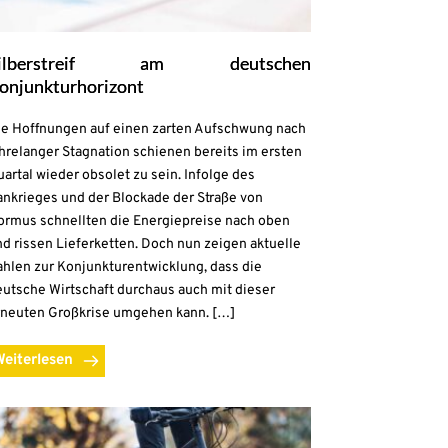
ilberstreif am deutschen
onjunkturhorizont
ie Hoffnungen auf einen zarten Aufschwung nach
hrelanger Stagnation schienen bereits im ersten
artal wieder obsolet zu sein. Infolge des
ankrieges und der Blockade der Straße von
ormus schnellten die Energiepreise nach oben
d rissen Lieferketten. Doch nun zeigen aktuelle
ahlen zur Konjunkturentwicklung, dass die
eutsche Wirtschaft durchaus auch mit dieser
rneuten Großkrise umgehen kann. […]
Weiterlesen