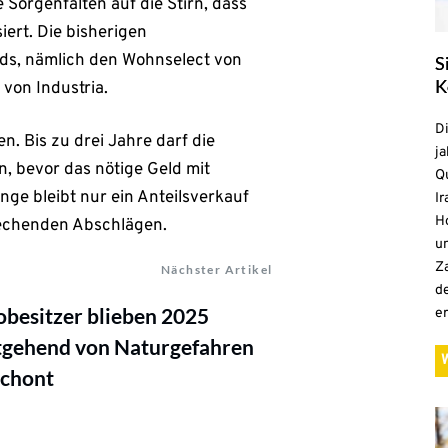
Sorgenfalten auf die Stirn, dass
ert. Die bisherigen
s, nämlich den Wohnselect von
S
K
von Industria.
D
. Bis zu drei Jahre darf die
ja
 bevor das nötige Geld mit
Qu
nge bleibt nur ein Anteilsverkauf
Ir
H
prechenden Abschlägen.
un
Z
Nächster Artikel
d
besitzer blieben 2025
e
tgehend von Naturgefahren
schont